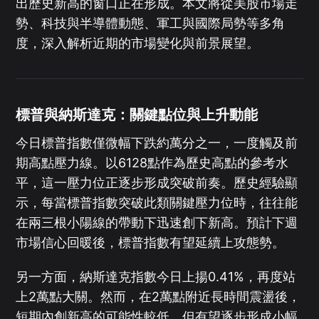
出歷史新高的窗口正在形成。本文將從美股市場走
勢、科技與半導體動態、軍工與國際局勢等多角
度，深入解析近期的市場變化與前景展望。
標普與納斯達克：關鍵點位與上升動能
今日標普指數僅微幅下跌約萬分之一，一度觸及前
期高點壓力線。以6128點作為歷史高點的參考水
平，這一壓力位正逐步形成突破前奏。歷史經驗顯
示，每當標普指數突破此類關鍵壓力位時，往往能
在兩三根小陽線的帶動下迅速創下新高。預計下週
市場信心回暖後，標普指數有望延續上攻態勢。
另一方面，納斯達克指數今日上揚0.41%，再度站
上2萬點大關。然而，在2萬點附近長時間震盪後，
短期內創新高的可能性較低，但有望逐步形成小幅