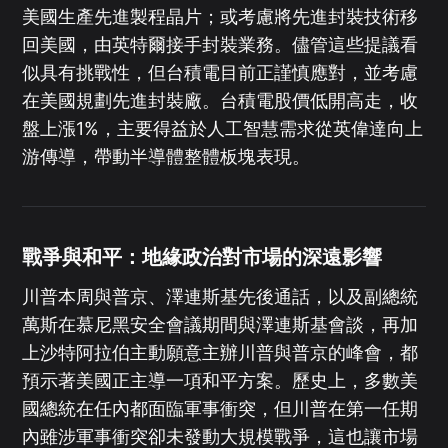
美國生產先進製程晶片；或考慮將先進封裝技術移
回美國，由英特爾接手封裝業務。儘管這些提議看
似具有挑戰性，但台積電目前正謹慎應對，並考慮
在美國規劃先進封裝廠。台積電股價低開高走，收
盤上漲1%，主要得益於人工智慧需求從英偉達向上
游傳導，帶動半導體整體板塊表現。
戰爭與和平：地緣政治對市場的深遠影響
川普本周與普京、澤連斯基先後通話，以及副總統
萬斯在慕尼黑安全會議期間與澤連斯基會談，再加
上沙特阿拉伯主動願意主辦川普與普京的峰會，都
預示著美國正主導一項和平方案。歷史上，多數美
國總統在任內都面臨軍事衝突，但川普在第一任期
內雖涉軍事衝突卻未發動大規模戰爭，這也讓市場