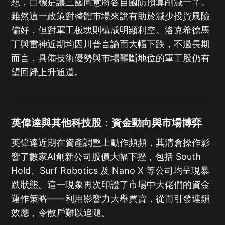
想，目標是讓三國同意將各自國防預算削減一半。
雖然這一政策對整體市場來說有助於減少投資風險
偏好，但對軍工板塊則構成明顯利空。洛克希德馬
丁與雷神近期均因川普言論而大幅下跌，不過長期
而言，具備技術優勢與市場壟斷地位的軍工股仍有
望回歸上升通道。
英偉達與其他科技股：資金動向與市場博弈
英偉達近期在資產調整上動作頻頻，其清倉操作影
響了數家AI創新公司股價大幅下挫，包括 South
Hold、Surf Robotics 及 Nano X 等公司均呈現暴
跌狀態。這一現象再次印證了市場中大佬們的資金
運作策略——利用影響力大舉買賣，從而引發連鎖
效應，令散戶難以追隨。