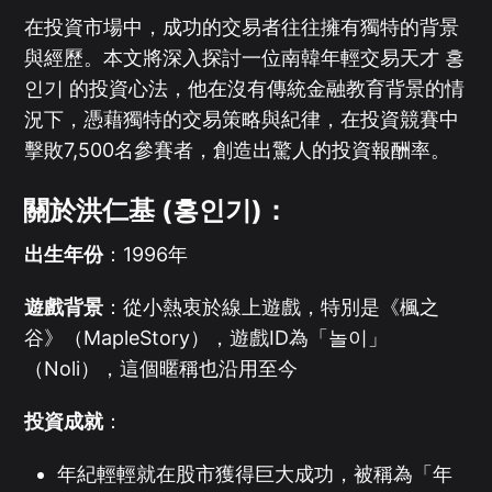
在投資市場中，成功的交易者往往擁有獨特的背景
與經歷。本文將深入探討一位南韓年輕交易天才 홍
인기 的投資心法，他在沒有傳統金融教育背景的情
況下，憑藉獨特的交易策略與紀律，在投資競賽中
擊敗7,500名參賽者，創造出驚人的投資報酬率。
關於洪仁基 (홍인기)：
出生年份
：1996年
遊戲背景
：從小熱衷於線上遊戲，特別是《楓之
谷》（MapleStory），遊戲ID為「놀이」
（Noli），這個暱稱也沿用至今
投資成就
：
年紀輕輕就在股市獲得巨大成功，被稱為「年