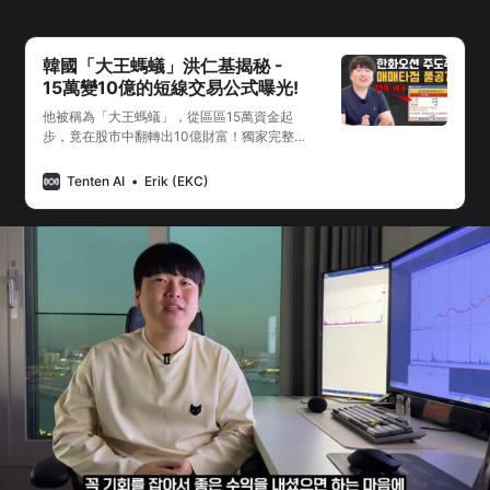
韓國「大王螞蟻」洪仁基揭秘 -
15萬變10億的短線交易公式曝光!
他被稱為「大王螞蟻」，從區區15萬資金起
步，竟在股市中翻轉出10億財富！獨家完整
解析南韓短線交易傳奇洪仁基的操盤心法與致
富之路。
Tenten AI
Erik (EKC)