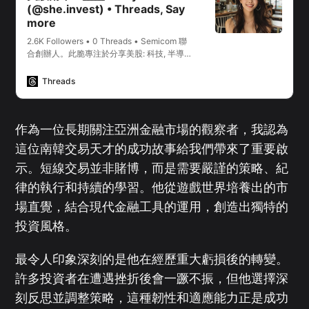
(@she.invest) • Threads, Say
more
2.6K Followers • 0 Threads • Semicom 聯
合創辦人。此脆專注於分享美股: 科技, 半導
體, 新能源 , ETF。分享股票學習心得與美股
洞察🤯 一起交流學習吧 🫶💆‍♀️. See the latest
Threads
conversations with @she.invest.
作為一位長期關注亞洲金融市場的觀察者，我認為
這位南韓交易天才的成功故事給我們帶來了重要啟
示。短線交易並非賭博，而是需要嚴謹的策略、紀
律的執行和持續的學習。他從遊戲世界培養出的市
場直覺，結合現代金融工具的運用，創造出獨特的
投資風格。
最令人印象深刻的是他在經歷重大虧損後的轉變。
許多投資者在遭遇挫折後會一蹶不振，但他選擇深
刻反思並調整策略，這種韌性和適應能力正是成功