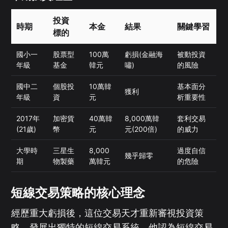
投資
時期
本金
結果
關鍵學習
標的
國小一
股票型
100萬
虧損(金融海
被動投資
年級
基金
韓元
嘯)
的風險
國中二
個股投
10萬韓
基本面分
獲利
年級
資
元
析重要性
2017年
加密貨
40萬韓
8,000萬韓
套利交易
(21歲)
幣
元
元(200倍)
的威力
大學時
三星生
8,000
過度自信
幾乎歸零
期
物製藥
萬韓元
的危險
短線交易策略的核心理念
經歷重大虧損後，這位交易天才重新審視投資策
略，發展出獨特的短線交易系統。他認為短線交易