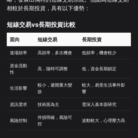
相較於長期投資，具有以下優勢：
短線交易vs長期投資比較
面向
短線交易
長期投資
進場頻率
高頻率，多次機會
低頻率，機會較少
資金流動
高，隨時可調整
低，資金長期鎖定
性
較小，避開重大變
較大，易受生活事件影
生活影響
故
響
資訊需求
技術面為主
需深入基本面研究
停損明確，風險可
風險控制
波動較大，心理壓力高
控