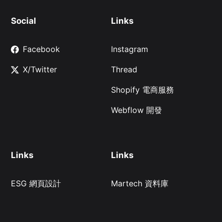
Social
Links
Facebook
Instagram
X/Twitter
Thread
Shopify 電商服務
Webflow 開發
Links
Links
ESG 網頁設計
Martech 資料庫
區塊鏈行銷
AI SEO