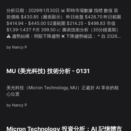
分析日期：2026年1月30日 📊 即時市場數據 指標 數值 當
前價格 $430.85（圖表顯示） 昨日收盤 $428.70 昨日範圍
$414.94 - $445.00 52週範圍 $214.25 - $498.83 市值
$1.39-1.43T P/E 399.50 📈 圖表技術分析（30分鐘週期）
⚠️ 趨勢結構：明顯下降趨勢 ❌ 下降趨勢確認： * 自 2026
年初從約 $475-478 高點持續下跌 * 形成明顯的 Lower
by
Nancy P
Highs + Lower Lows 結構 * 價格已跌破兩條均線（紅
色，...
MU (美光科技) 技術分析 - 0131
美光科技（Micron Technology, MU）正處於 AI 革命的核
心位置
by
Nancy P
Micron Technology 投資分析：AI 記憶體市