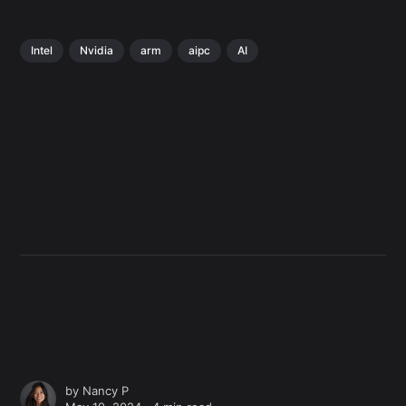
Intel
Nvidia
arm
aipc
AI
by
Nancy P