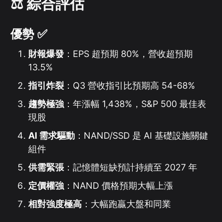
⚖️ 綜合評估
優勢 ✅
財報爆發
：EPS 超預期 80%，營收超預期
13.5%
指引炸裂
：Q3 營收指引比預期高 54-68%
趨勢極強
：年漲幅 1,438%，S&P 500 最佳表
現股
AI 需求驅動
：NAND/SSD 是 AI 基礎設施關鍵
組件
供需緊張
：記憶體短缺預計持續至 2027 年
定價權強
：NAND 價格預期大幅上漲
相對強度極高
：大幅跑贏大盤和同業