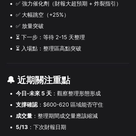
✅ 強力催化劑（財報大超預期 + 炸裂指引）
✅ 大幅跳空（+25%）
✅ 放量突破
⏳ 下一步：等待 2-15 天整理
⏳ 入場點：整理區高點突破
🔔 近期關注重點
今日-未來 5 天
：觀察整理形態形成
支撐確認
：$600-620 區域能否守住
成交量
：整理期間成交量應該縮減
5/13
：下次財報日期