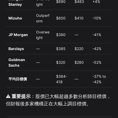
$690
$483
+4%
Stanley
ight
Outperf
Mizuho
$600
$410
-10%
orm
Overwe
JP Morgan
$390
—
-41%
ight
Barclays
—
$385
$220
-42%
Goldman
—
$320
$280
-52%
Sachs
$384-
-37% to
平均目標價
—
—
418
-42%
⚠️ 重要提示
：股價已大幅超越多數分析師目標價，
但財報後多家機構正在大幅上調目標價。