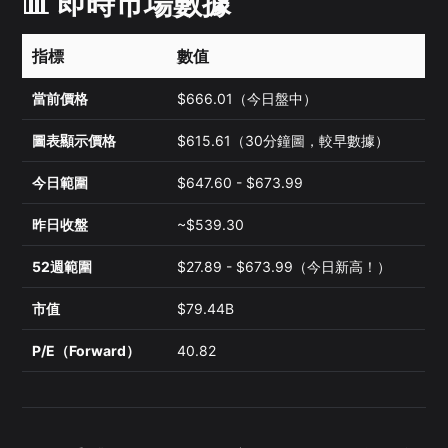
📊 即時市場數據
指標
數值
當前價格
$666.01（今日盤中）
圖表顯示價格
$615.61（30分鐘圖，較早數據）
今日範圍
$647.60 - $673.99
昨日收盤
~$539.30
52週範圍
$27.89 - $673.99（今日新高！）
市值
$79.44B
P/E（Forward）
40.82