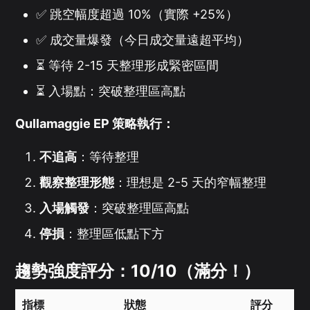
✅ 跳空幅度超過 10%（實際 +25%）
✅ 成交量爆發（今日成交量遠超平均）
⏳ 等待 2-15 天整理形成緊密區間
⏳ 入場點：突破整理區高點
Qullamaggie EP 策略執行：
不追高
：等待整理
觀察整理形態
：理想是 2-5 天的窄幅整理
入場觸發
：突破整理區高點
停損
：整理區低點下方
趨勢強度評分：10/10（滿分！）
指標
狀態
評分