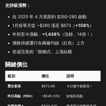
史詩級漲勢：
自 2025 年 4 月底部約 $260-280 啟動
1月份單月從 ~$260 漲至 $673（
+158%
）
年初至今漲幅：
+1,438%
（沒錯，14倍！）
價格持續運行在兩條均線（紅色）上方
形成完美的「階梯式」上漲結構
關鍵價位
級別
價位
說明
歷史新高
$673.99
今日盤中創新高！
昨日高點（PDH）
~$545-550
財報前高點
短期支撐 1
$600-620
圖表顯示的即時支撐