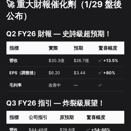
🚀 重大財報催化劑（1/29 盤後
公布）
Q2 FY26 財報 —
史詩級超預期！
指標
實際
預期
驚喜幅度
營收
$30.3億
$26.7億
✅
+13.5%
EPS（調整後）
$6.20
$3.44
✅
+80%
毛利率
改善中
—
✅
Q3 FY26 指引 —
炸裂級展望！
指標
公司指引
原預期
驚喜幅度
營收
$44-48億
$28.6億
✅
+54-68%