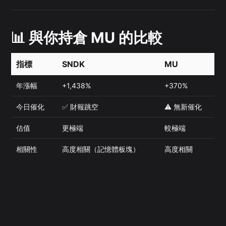
📊 與你持倉 MU 的比較
指標
SNDK
MU
年漲幅
+1,438%
+370%
今日催化
✅ 財報跳空
⚠️ 無新催化
估值
更極端
較極端
相關性
高度相關（記憶體板塊）
高度相關
板塊觀察
：SNDK 和 MU 高度相關，SNDK 的強勁
表現通常對 MU 也是利好信號。記憶體板塊整體處
於 AI 驅動的超級週期中。