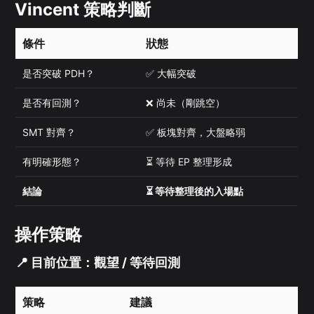
Vincent 策略判斷
條件
狀態
是否突破 PDH？
✅ 大幅突破
是否有回測？
❌ 尚未（剛跳空）
SMT 對齊？
✅ 板塊對齊，大盤略弱
有明確形態？
⏳ 等待 EP 整理形成
結論
⏳ 等待整理後的入場點
操作策略
📍 目前位置：觀望 / 等待回測
策略
建議