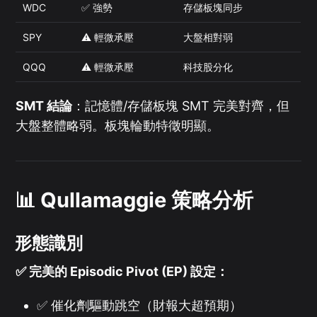
WDC
✅ 強勢
存儲板塊同步
SPY
⚠️ 輕微承壓
大盤相對弱
QQQ
⚠️ 輕微承壓
科技股分化
SMT 結論
：記憶體/存儲板塊 SMT 完美對齊，但
大盤整體略弱。板塊輪動特徵明顯。
📊 Qullamaggie 策略分析
形態識別
✅ 完美的 Episodic Pivot (EP) 設定：
✅ 催化劑驅動跳空（財報大超預期）