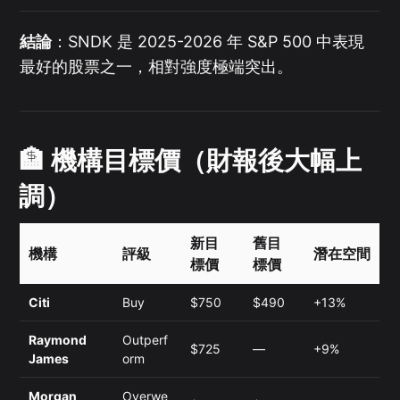
結論
：SNDK 是 2025-2026 年 S&P 500 中表現
最好的股票之一，相對強度極端突出。
🏦 機構目標價（財報後大幅上
調）
新目
舊目
機構
評級
潛在空間
標價
標價
Citi
Buy
$750
$490
+13%
Raymond
Outperf
$725
—
+9%
James
orm
Morgan
Overwe