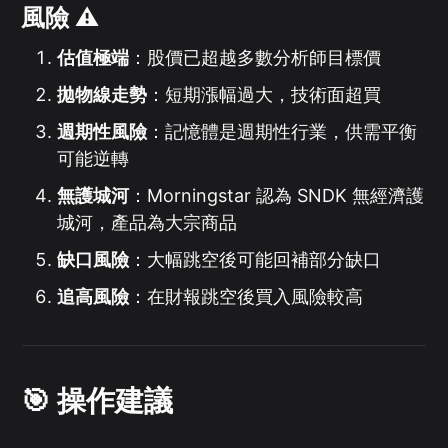
風險 ⚠️
估值極端
：股價已超越多數分析師目標價
拋物線走勢
：短期漲幅過大，技術面超買
週期性風險
：記憶體是週期性行業，供需平衡
可能逆轉
無護城河
：Morningstar 認為 SNDK 無經濟護
城河，產品為大宗商品
缺口風險
：大幅跳空後可能回補部分缺口
追高風險
：在財報跳空後買入風險較高
🎯 操作建議