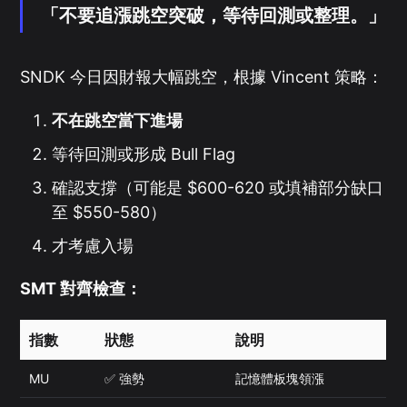
「不要追漲跳空突破，等待回測或整理。」
SNDK 今日因財報大幅跳空，根據 Vincent 策略：
不在跳空當下進場
等待回測或形成 Bull Flag
確認支撐（可能是 $600-620 或填補部分缺口
至 $550-580）
才考慮入場
SMT 對齊檢查：
指數
狀態
說明
MU
✅ 強勢
記憶體板塊領漲