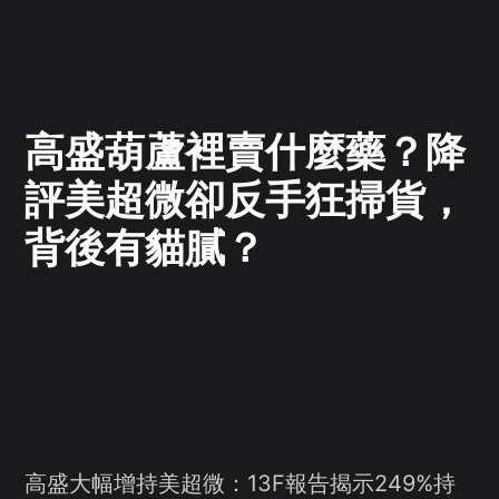
高盛葫蘆裡賣什麼藥？降
評美超微卻反手狂掃貨，
背後有貓膩？
高盛大幅增持美超微：13F報告揭示249%持