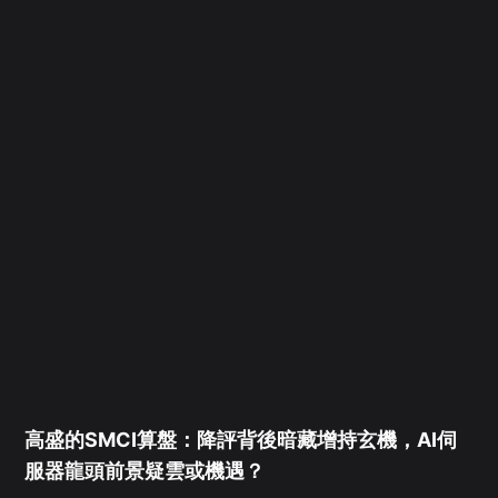
高盛的SMCI算盤：降評背後暗藏增持玄機，AI伺
服器龍頭前景疑雲或機遇？