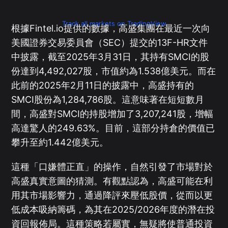
Track all markets on TradingView
根據Fintel.io提供的數據，高盛集團在最近一次向
美國證券交易委員會（SEC）提交的13F-HR文件
中披露，截至2025年3月31日，其持有SMCI的股
份達到4,492,027股，市值約為1.538億美元。而在
此前的2025年2月11日的披露中，高盛持有的
SMCI股份為1,284,786股。這意味著在短短數月
間，高盛對SMCI的持股增加了3,207,241股，增幅
高達驚人的249.63%。目前，這部分持倉的價值已
攀升至約1.442億美元。
這種「口嫌體正直」的操作，自然引發了市場對於
高盛真實意圖的猜測。有觀點認為，高盛可能在利
用其市場影響力，通過降評來壓低股價，從而以更
低成本吸納籌碼，為其在2025/2026年度的潛在投
資回報佈局。這種策略若屬實，無疑將使普通投資